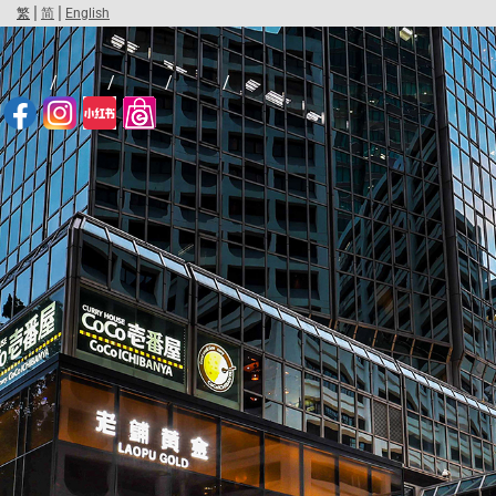
|
|
繁
简
English
/
/
/
/