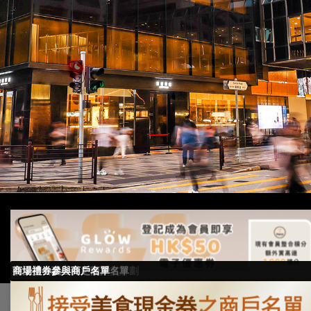
GLOW Rewards商場獎賞計劃
接受美食現金券之商戶名單
商場禮券參與商戶名單
|
Personal Information Collection
Copyright ©2024-2025 Silvercord Limited..