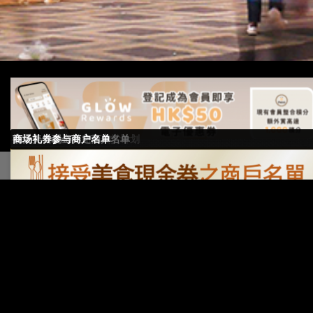
GLOW Rewards商场奖赏计划
接受美食现金券之商户名单
商场礼券参与商户名单
|
Personal Information Collection
Copyright ©2024-2025 Silvercord Limited..
Statement
|
Disclaimer
|
版權所有 不得轉載