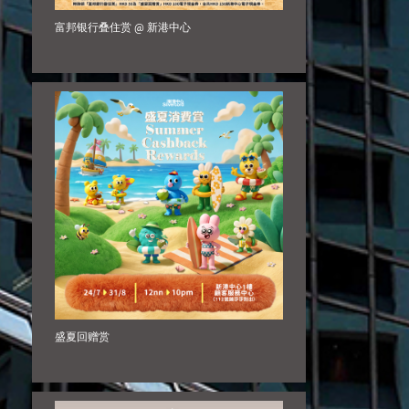
富邦银行叠住赏 @ 新港中心
盛夏回赠赏