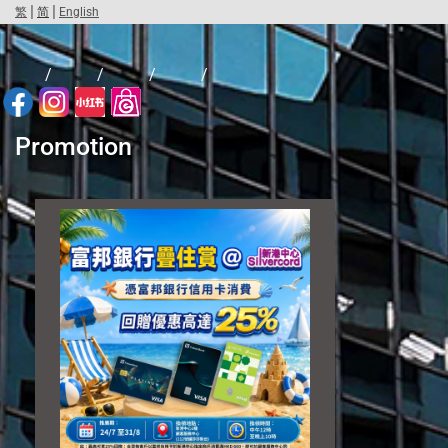
|
|
繁
简
English
/
/
/
/
Promotion